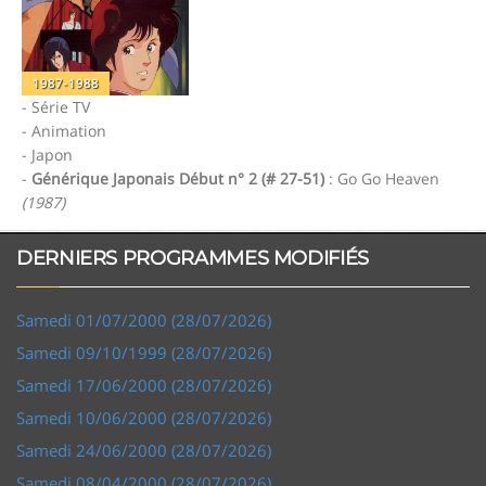
1987-1988
- Série TV
- Animation
- Japon
-
Générique Japonais Début n° 2 (# 27-51)
: Go Go Heaven
(1987)
DERNIERS PROGRAMMES MODIFIÉS
Samedi 01/07/2000 (28/07/2026)
Samedi 09/10/1999 (28/07/2026)
Samedi 17/06/2000 (28/07/2026)
Samedi 10/06/2000 (28/07/2026)
Samedi 24/06/2000 (28/07/2026)
Samedi 08/04/2000 (28/07/2026)