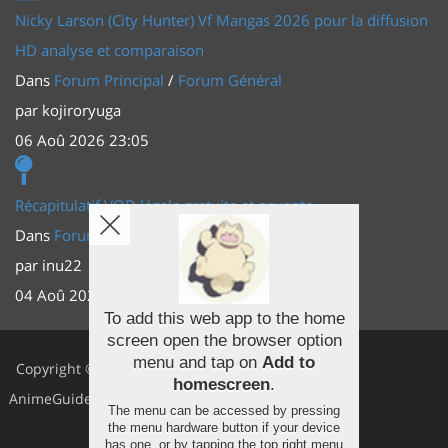
Nicky Larson (City Hunter) Vf Mangas 2026 pour la diffusion
HD analyse et comparaison
Dans
Forum Principal
/
Forum Général
par
kojiroryuga
06 Aoû 2026 23:05
Récapitulatif VOD légale gratuite et payante
Dans
Forum Principal
/
Actus (TV, vidéo, web)
par
inu22
04 Aoû 2026 20:30
To add this web app to the home
screen open the browser option
Facebook
menu and tap on
Add to
Copyright ©
homescreen
.
Youtube
AnimeGuides
The menu can be accessed by pressing
Twitter
the menu hardware button if your device
has one, or by tapping the top right menu