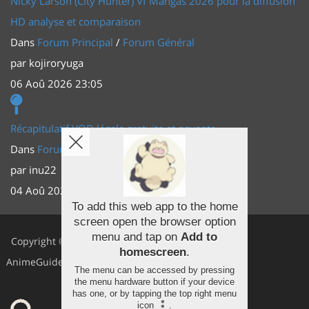
Nicky Larson (City Hunter) Vf Mangas 2026 pour la diffusion
HD analyse et comparaison
Dans
Forum Principal
/
Forum Général
par
kojiroryuga
06 Aoû 2026 23:05
Récapitulatif VOD légale gratuite et payante
Dans
Forum Principal
/
Actus (TV, vidéo, web)
par
inu22
04 Aoû 2026 20:30
To add this web app to the home
screen open the browser option
Facebook
menu and tap on
Add to
Copyright ©
homescreen
.
Youtube
AnimeGuides
The menu can be accessed by pressing
Twitter
the menu hardware button if your device
has one, or by tapping the top right menu
icon
.