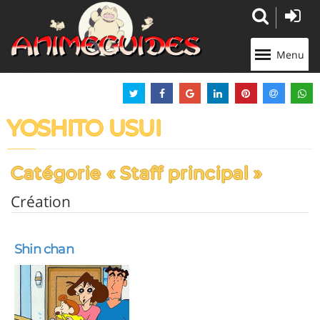
Panneau de gestion des cookies
Menu
YOSHITO USUI
Catégorie « Staff principal »
Création
Shin chan