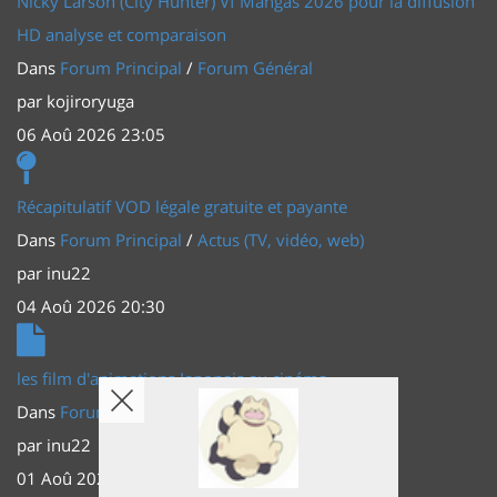
Nicky Larson (City Hunter) Vf Mangas 2026 pour la diffusion
HD analyse et comparaison
Dans
Forum Principal
/
Forum Général
par
kojiroryuga
06 Aoû 2026 23:05
Récapitulatif VOD légale gratuite et payante
Dans
Forum Principal
/
Actus (TV, vidéo, web)
par
inu22
04 Aoû 2026 20:30
les film d'animations Japonais au cinéma
Dans
Forum Principal
/
Actus (TV, vidéo, web)
par
inu22
01 Aoû 2026 20:56