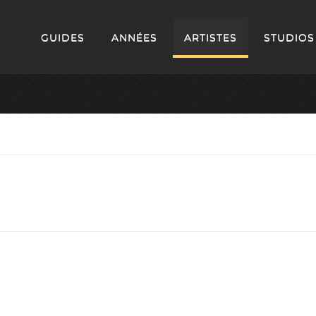
GUIDES
ANNÉES
ARTISTES
STUDIOS