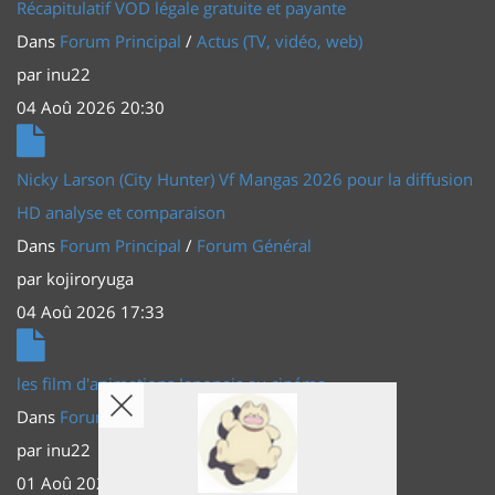
Récapitulatif VOD légale gratuite et payante
Dans
Forum Principal
/
Actus (TV, vidéo, web)
par
inu22
04 Aoû 2026 20:30
Nicky Larson (City Hunter) Vf Mangas 2026 pour la diffusion
HD analyse et comparaison
Dans
Forum Principal
/
Forum Général
par
kojiroryuga
04 Aoû 2026 17:33
les film d'animations Japonais au cinéma
Dans
Forum Principal
/
Actus (TV, vidéo, web)
par
inu22
01 Aoû 2026 20:56