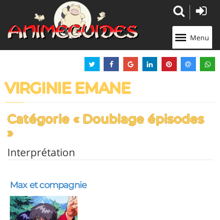
Panneau de gestion des cookies
Menu
VIRGINIE EMANE
Catégorie « Doublage épisodes
»
Interprétation
Max et compagnie