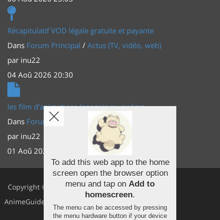
Récapitulatif VOD légale gratuite et payante
Dans
Forum Principal
/
Actus (TV, vidéo, web)
par
inu22
04 Aoû 2026 20:30
les film d'animations Japonais au cinéma
Dans
Forum Principal
/
Actus (TV, vidéo, web)
par
inu22
01 Aoû 2026 20:56
To add this web app to the home
screen open the browser option
Facebook
menu and tap on
Add to
Copyright ©
homescreen
.
Youtube
AnimeGuides
The menu can be accessed by pressing
Twitter
the menu hardware button if your device