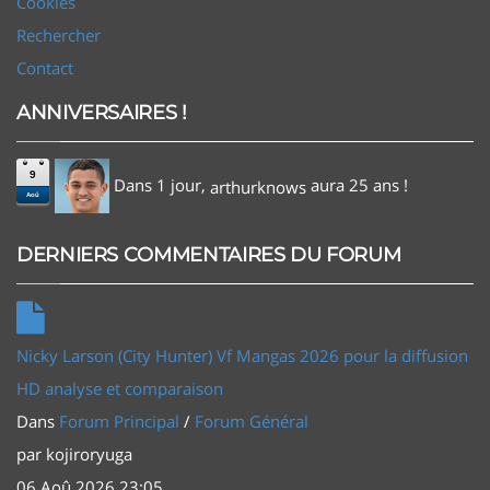
Cookies
Rechercher
Contact
ANNIVERSAIRES !
9
Dans 1 jour,
aura 25 ans !
arthurknows
Aoû
DERNIERS COMMENTAIRES DU FORUM
Nicky Larson (City Hunter) Vf Mangas 2026 pour la diffusion
HD analyse et comparaison
Dans
Forum Principal
/
Forum Général
par
kojiroryuga
06 Aoû 2026 23:05