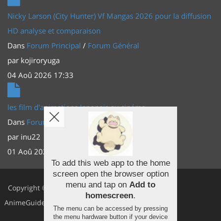
Nicky Larson (City Hunter) Vf Mangas 2026 pour la diffusion
HD analyse et comparaison
Dans
Forum Principal
/
Forum Général
par
kojiroryuga
04 Aoû 2026 17:33
les film d'animations Japonais au cinéma
Dans
Forum Principal
/
Actus (TV, vidéo, web)
par
inu22
01 Aoû 2026 20:56
To add this web app to the home
screen open the browser option
Facebook
menu and tap on
Add to
Copyright ©
homescreen
.
Youtube
AnimeGuides
The menu can be accessed by pressing
Twitter
the menu hardware button if your device