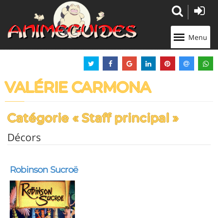
Panneau de gestion des cookies
Menu
VALÉRIE CARMONA
Catégorie « Staff principal »
Décors
Robinson Sucroë