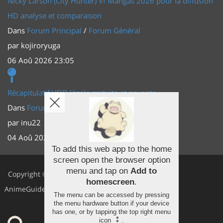
Nicky Larson (City Hunter) Vf Mangas 2026 pour la diffusion
HD analyse et comparaison
Dans
Forum Principal
/
Forum Général
par
kojiroryuga
06 Aoû 2026 23:05
Récapitulatif VOD légale gratuite et payante
Dans
Forum Principal
/
Actus (TV, vidéo, web)
par
inu22
04 Aoû 2026 20:30
To add this web app to the home
screen open the browser option
Facebook
menu and tap on
Add to
Copyright ©
homescreen
.
Youtube
AnimeGuides
The menu can be accessed by pressing
Twitter
the menu hardware button if your device
has one, or by tapping the top right menu
icon
.