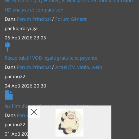
Nicky Larson (City Hunter) Vf Mangas 2026 pour la diffusion
HD analyse et comparaison
Dans
Forum Principal
/
Forum Général
par
kojiroryuga
06 Aoû 2026 23:05
Récapitulatif VOD légale gratuite et payante
Dans
Forum Principal
/
Actus (TV, vidéo, web)
par
inu22
04 Aoû 2026 20:30
les film d'animations Japonais au cinéma
Dans
Forum Principal
/
Actus (TV, vidéo, web)
par
inu22
01 Aoû 2026 20:56