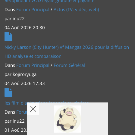
Récapitulatif VOD légale gratuite et payante
Dans
Forum Principal
/
Actus (TV, vidéo, web)
par
inu22
04 Aoû 2026 20:30
Nicky Larson (City Hunter) Vf Mangas 2026 pour la diffusion
HD analyse et comparaison
Dans
Forum Principal
/
Forum Général
par
kojiroryuga
04 Aoû 2026 17:33
les film d'animations Japonais au cinéma
Dans
Forum Principal
/
Actus (TV, vidéo, web)
par
inu22
01 Aoû 2026 20:56