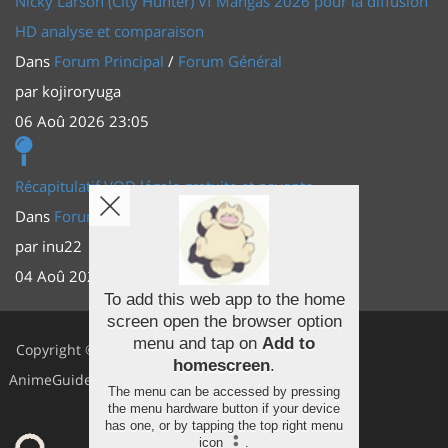
Nicky Larson (City Hunter) Vf Mangas 2026 pour la diffusion
HD analyse et comparaison
Dans
Forum Principal
/
Forum Général
par
kojiroryuga
06 Aoû 2026 23:05
Récapitulatif VOD légale gratuite et payante
Dans
Forum Principal
/
Actus (TV, vidéo, web)
par
inu22
04 Aoû 2026 20:30
To add this web app to the home
screen open the browser option
Facebook
menu and tap on
Add to
Copyright ©
homescreen
.
Youtube
AnimeGuides
The menu can be accessed by pressing
Twitter
the menu hardware button if your device
has one, or by tapping the top right menu
icon
.