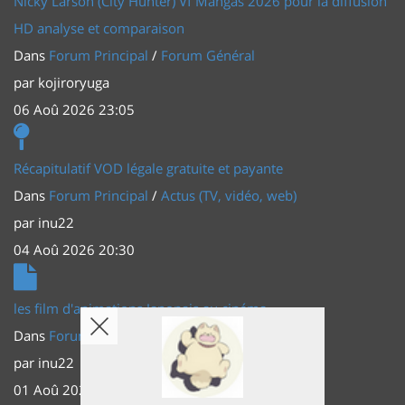
Nicky Larson (City Hunter) Vf Mangas 2026 pour la diffusion
HD analyse et comparaison
Dans
Forum Principal
/
Forum Général
par
kojiroryuga
06 Aoû 2026 23:05
Récapitulatif VOD légale gratuite et payante
Dans
Forum Principal
/
Actus (TV, vidéo, web)
par
inu22
04 Aoû 2026 20:30
les film d'animations Japonais au cinéma
Dans
Forum Principal
/
Actus (TV, vidéo, web)
par
inu22
01 Aoû 2026 20:56