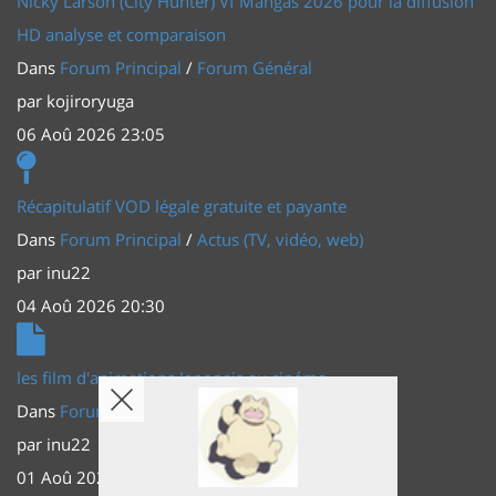
Nicky Larson (City Hunter) Vf Mangas 2026 pour la diffusion
HD analyse et comparaison
Dans
Forum Principal
/
Forum Général
par
kojiroryuga
06 Aoû 2026 23:05
Récapitulatif VOD légale gratuite et payante
Dans
Forum Principal
/
Actus (TV, vidéo, web)
par
inu22
04 Aoû 2026 20:30
les film d'animations Japonais au cinéma
Dans
Forum Principal
/
Actus (TV, vidéo, web)
par
inu22
01 Aoû 2026 20:56