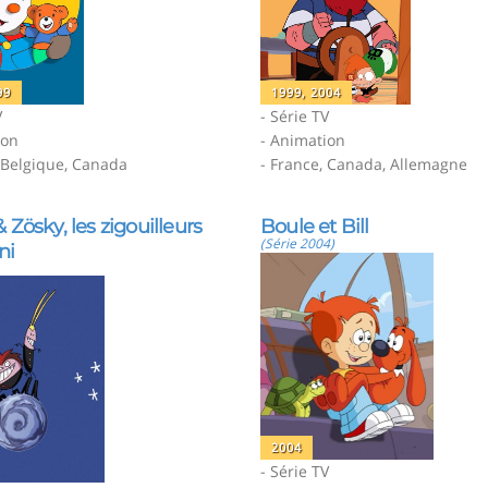
99
1999, 2004
V
- Série TV
ion
- Animation
, Belgique, Canada
- France, Canada, Allemagne
 Zösky, les zigouilleurs
Boule et Bill
(Série 2004)
ni
2004
- Série TV