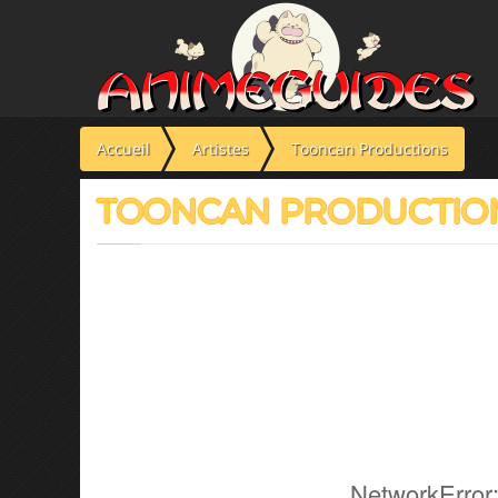
Panneau de gestion des cookies
Accueil
Artistes
Tooncan Productions
TOONCAN PRODUCTIO
NetworkError: