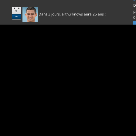
D
p
9
Dans 3 jours,
aura 25 ans !
arthurknows
0
Aoû
l
D
p
0