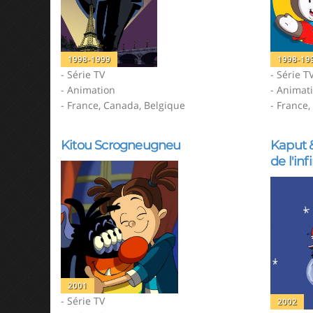
1998-1999
1998-19
- Série TV
- Série T
- Animation
- Animat
- France, Canada, Belgique
- France
Kitou Scrogneugneu
Kaput &
de l'infi
2001
- Série TV
2002