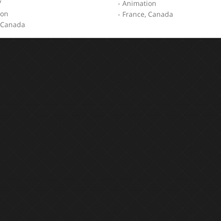
V
- Animation
ion
- France, Canada
, Canada