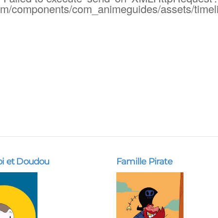
om/components/com_animeguides/assets/timeline
pi et Doudou
Famille Pirate