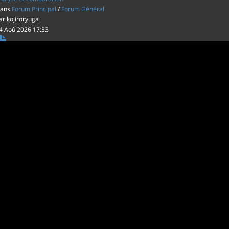
ans
Forum Principal
/
Forum Général
ar
kojiroryuga
4 Aoû 2026 17:33
es film d'animations Japonais au cinéma
ans
Forum Principal
/
Actus (TV, vidéo, web)
ar
inu22
1 Aoû 2026 20:56