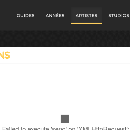
GUIDES
ANNÉES
ARTISTES
STUDIOS
NS
 Failed to execute 'send' on 'XMLHttpRequest': 