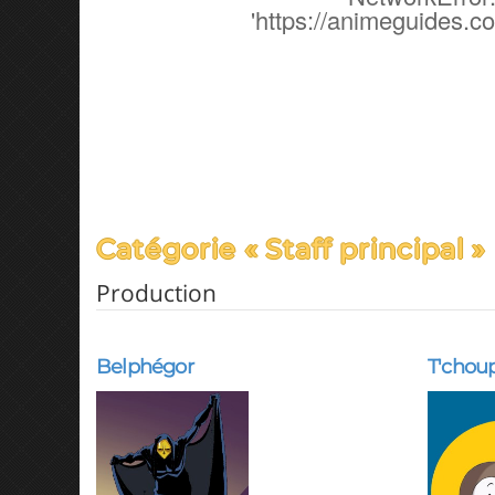
'https://animeguides.c
Catégorie « Staff principal »
Production
Belphégor
T'chou