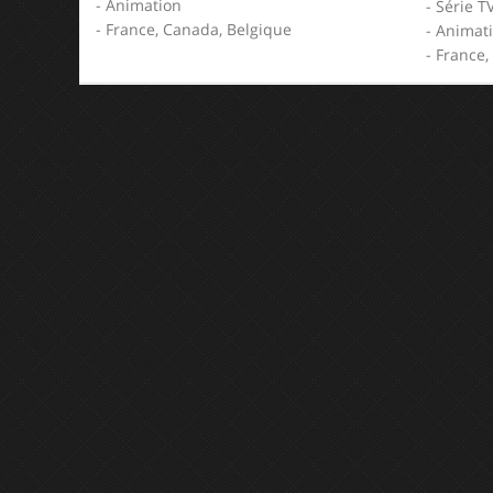
- Animation
- Série T
- France, Canada, Belgique
- Animat
- France