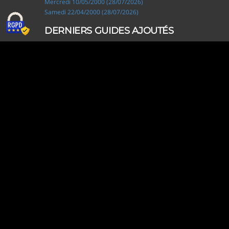
Mercredi 10/05/2000 (28/07/2026)
Samedi 22/04/2000 (28/07/2026)
DERNIERS GUIDES AJOUTÉS
Ripley, les aventuriers de l'étrange (28/07/2026)
Solo Camping for Two (19/07/2026)
Slow Loop (28/06/2026)
Tofffsy (21/06/2026)
Jackson Five (12/06/2026)
Lodoss, la légende du chevalier héroïque (08/06/2026)
Demon King Daimao (25/05/2026)
Mechanical Marie (24/04/2026)
Coppelion (02/04/2026)
Fukumenkei Noise (20/03/2026)
DERNIERS GUIDES MODIFIÉS
Ripley, les aventuriers de l'étrange (28/07/2026)
Solo Camping for Two (19/07/2026)
Très cher frère (18/07/2026)
Princesse Sarah (18/07/2026)