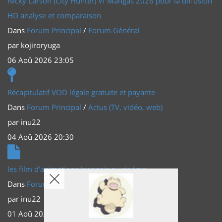
Nicky Larson (City Hunter) Vf Mangas 2026 pour la diffusion
HD analyse et comparaison
Dans
Forum Principal
/
Forum Général
par
kojiroryuga
06 Aoû 2026 23:05
Récapitulatif VOD légale gratuite et payante
Dans
Forum Principal
/
Actus (TV, vidéo, web)
par
inu22
04 Aoû 2026 20:30
les film d'animations Japonais au cinéma
Dans
Forum Principal
/
Actus (TV, vidéo, web)
par
inu22
01 Aoû 2026 20:56