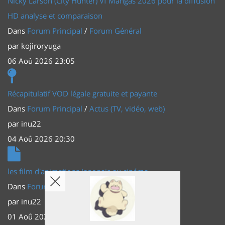
Nicky Larson (City Hunter) Vf Mangas 2026 pour la diffusion
HD analyse et comparaison
Dans
Forum Principal
/
Forum Général
par
kojiroryuga
06 Aoû 2026 23:05
Récapitulatif VOD légale gratuite et payante
Dans
Forum Principal
/
Actus (TV, vidéo, web)
par
inu22
04 Aoû 2026 20:30
les film d'animations Japonais au cinéma
Dans
Forum Principal
/
Actus (TV, vidéo, web)
par
inu22
01 Aoû 2026 20:56