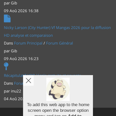
par
Gib
09 Aoû 2026 16:38
Nicky Larson (City Hunter) Vf Mangas 2026 pour la diffusion
HD analyse et comparaison
Dans
Forum Principal
/
Forum Général
par
Gib
09 Aoû 2026 16:23
Récapitulatif VOD légale gratuite et payante
Dans
Forum Principal
/
Actus (TV, vidéo, web)
par
inu22
04 Aoû 2026 20:30
To add this web app to the home
screen open the browser option
Facebook