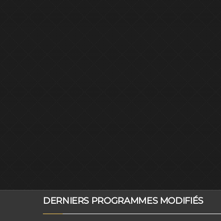
DERNIERS PROGRAMMES MODIFIÉS