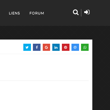
LIENS
FORUM