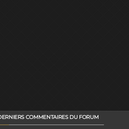
DERNIERS COMMENTAIRES DU FORUM