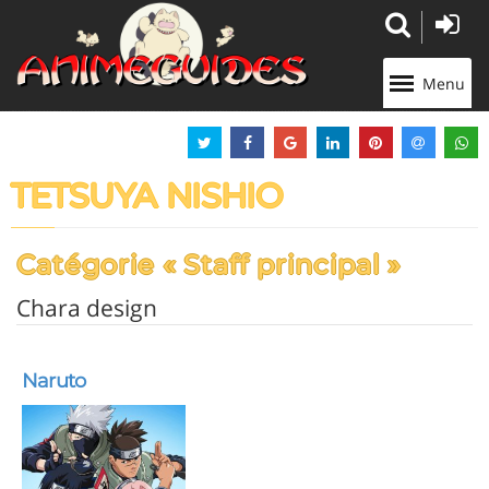
Panneau de gestion des cookies
Menu
TETSUYA NISHIO
Catégorie « Staff principal »
Chara design
Naruto