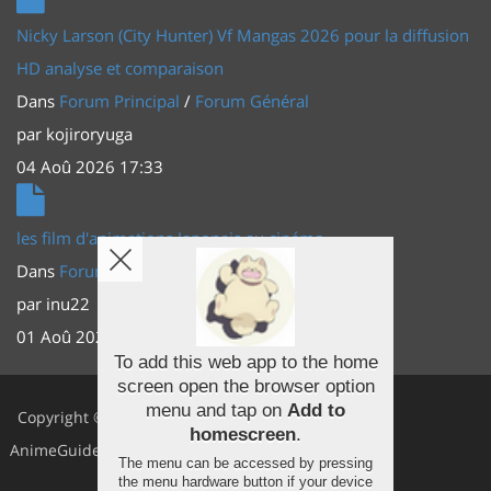
Nicky Larson (City Hunter) Vf Mangas 2026 pour la diffusion
HD analyse et comparaison
Dans
Forum Principal
/
Forum Général
par
kojiroryuga
04 Aoû 2026 17:33
les film d'animations Japonais au cinéma
Dans
Forum Principal
/
Actus (TV, vidéo, web)
par
inu22
01 Aoû 2026 20:56
To add this web app to the home
screen open the browser option
Facebook
menu and tap on
Add to
Copyright ©
homescreen
.
Youtube
AnimeGuides
The menu can be accessed by pressing
Twitter
the menu hardware button if your device