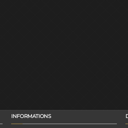
INFORMATIONS