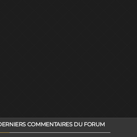
DERNIERS COMMENTAIRES DU FORUM