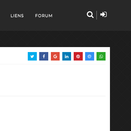
LIENS
FORUM