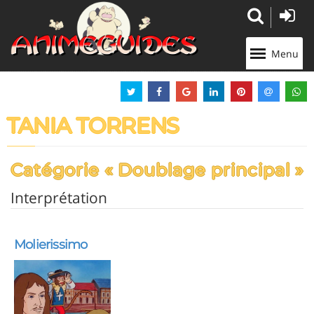
Panneau de gestion des cookies
Menu
TANIA TORRENS
Catégorie « Doublage principal »
Interprétation
Molierissimo