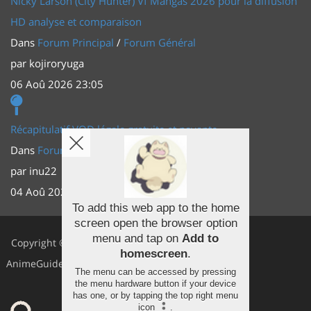
Nicky Larson (City Hunter) Vf Mangas 2026 pour la diffusion
HD analyse et comparaison
Dans
Forum Principal
/
Forum Général
par
kojiroryuga
06 Aoû 2026 23:05
Récapitulatif VOD légale gratuite et payante
Dans
Forum Principal
/
Actus (TV, vidéo, web)
par
inu22
04 Aoû 2026 20:30
To add this web app to the home
screen open the browser option
Facebook
menu and tap on
Add to
Copyright ©
homescreen
.
Youtube
AnimeGuides
The menu can be accessed by pressing
Twitter
the menu hardware button if your device
has one, or by tapping the top right menu
icon
.