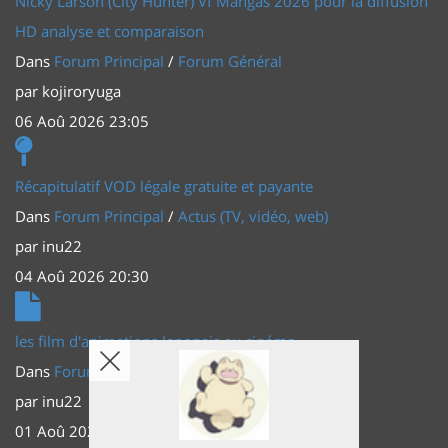
Nicky Larson (City Hunter) Vf Mangas 2026 pour la diffusion
HD analyse et comparaison
Dans
Forum Principal
/
Forum Général
par
kojiroryuga
06 Aoû 2026 23:05
Récapitulatif VOD légale gratuite et payante
Dans
Forum Principal
/
Actus (TV, vidéo, web)
par
inu22
04 Aoû 2026 20:30
les film d'animations Japonais au cinéma
Dans
Forum Principal
/
Actus (TV, vidéo, web)
par
inu22
01 Aoû 2026 20:56