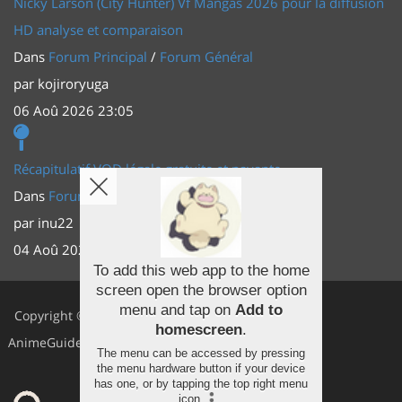
Nicky Larson (City Hunter) Vf Mangas 2026 pour la diffusion
HD analyse et comparaison
Dans
Forum Principal
/
Forum Général
par
kojiroryuga
06 Aoû 2026 23:05
Récapitulatif VOD légale gratuite et payante
Dans
Forum Principal
/
Actus (TV, vidéo, web)
par
inu22
04 Aoû 2026 20:30
To add this web app to the home
screen open the browser option
Facebook
menu and tap on
Add to
Copyright ©
homescreen
.
Youtube
AnimeGuides
The menu can be accessed by pressing
Twitter
the menu hardware button if your device
has one, or by tapping the top right menu
icon
.