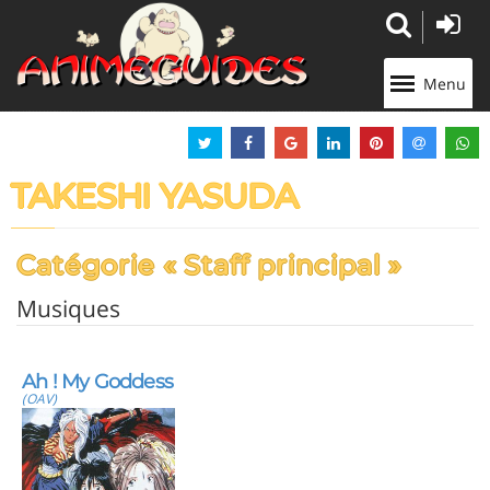
Panneau de gestion des cookies
Menu
TAKESHI YASUDA
Catégorie « Staff principal »
Musiques
Ah ! My Goddess
(OAV)