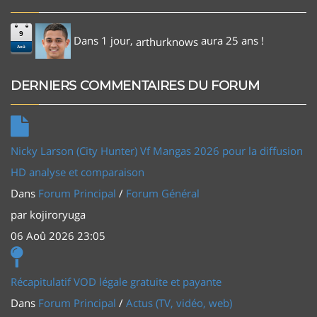
9
Dans 1 jour,
aura 25 ans !
arthurknows
Aoû
DERNIERS COMMENTAIRES DU FORUM
Nicky Larson (City Hunter) Vf Mangas 2026 pour la diffusion
HD analyse et comparaison
Dans
Forum Principal
/
Forum Général
par
kojiroryuga
06 Aoû 2026 23:05
Récapitulatif VOD légale gratuite et payante
Dans
Forum Principal
/
Actus (TV, vidéo, web)