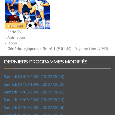
1983-1986
- Série TV
- Animation
- Japon
-
Générique Japonais Fin n° 1 (# 01-49)
: Fuyu no Lion
(1983)
DERNIERS PROGRAMMES MODIFIÉS
Samedi 01/07/2000 (28/07/2026)
Samedi 09/10/1999 (28/07/2026)
Samedi 17/06/2000 (28/07/2026)
Samedi 10/06/2000 (28/07/2026)
Samedi 24/06/2000 (28/07/2026)
Samedi 08/04/2000 (28/07/2026)