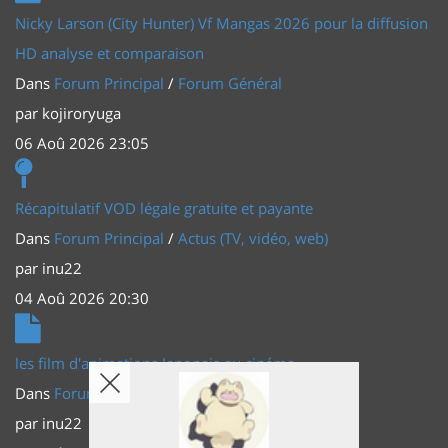
Nicky Larson (City Hunter) Vf Mangas 2026 pour la diffusion
HD analyse et comparaison
Dans
Forum Principal
/
Forum Général
par
kojiroryuga
06 Aoû 2026 23:05
Récapitulatif VOD légale gratuite et payante
Dans
Forum Principal
/
Actus (TV, vidéo, web)
par
inu22
04 Aoû 2026 20:30
les film d'animations Japonais au cinéma
Dans
Forum Principal
/
Actus (TV, vidéo, web)
par
inu22