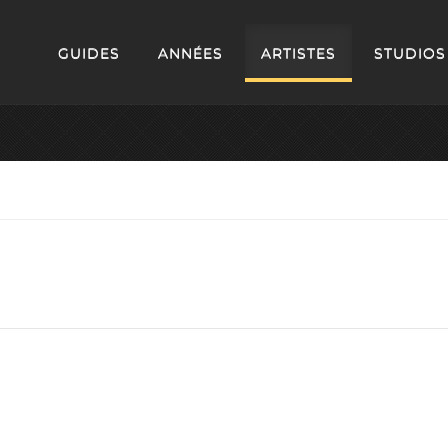
GUIDES
ANNÉES
ARTISTES
STUDIOS