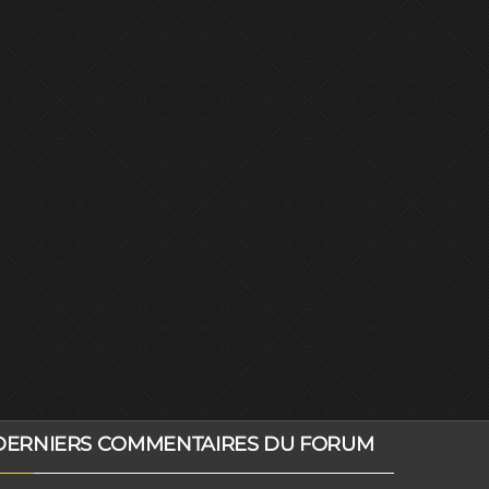
DERNIERS COMMENTAIRES DU FORUM