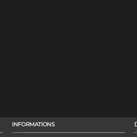
INFORMATIONS