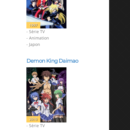
1997
- Série TV
- Animation
- Japon
Demon King Daimao
2010
- Série TV