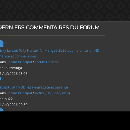
DERNIERS COMMENTAIRES DU FORUM
icky Larson (City Hunter) Vf Mangas 2026 pour la diffusion HD
nalyse et comparaison
ans
Forum Principal
/
Forum Général
ar
kojiroryuga
6 Aoû 2026 23:05
écapitulatif VOD légale gratuite et payante
ans
Forum Principal
/
Actus (TV, vidéo, web)
ar
inu22
4 Aoû 2026 20:30
es film d'animations Japonais au cinéma
ans
Forum Principal
/
Actus (TV, vidéo, web)
ar
inu22