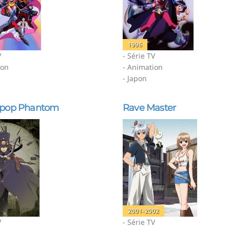
1996
V
- Série TV
ion
- Animation
- Japon
epop Phantom
Rave Master
2001-2002
V
- Série TV