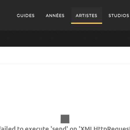
GUIDES
ANNÉES
ARTISTES
STUDIOS
ailed to execute 'send' on 'XMLHttpRequest'