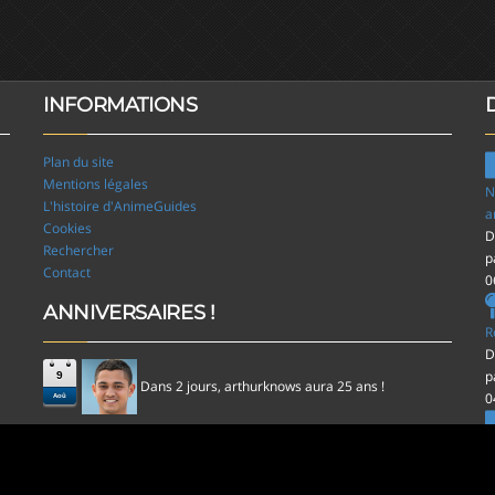
INFORMATIONS
Plan du site
Mentions légales
N
L'histoire d'AnimeGuides
a
Cookies
D
Rechercher
p
Contact
0
ANNIVERSAIRES !
R
D
p
9
Dans 2 jours,
aura 25 ans !
arthurknows
0
Aoû
l
D
p