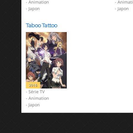
- Animation
- Animat
- Japon
- Japon
Taboo Tattoo
2016
- Série TV
- Animation
- Japon