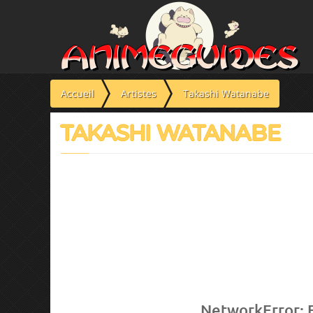
Panneau de gestion des cookies
Accueil
Artistes
Takashi Watanabe
TAKASHI WATANABE
NetworkError: F