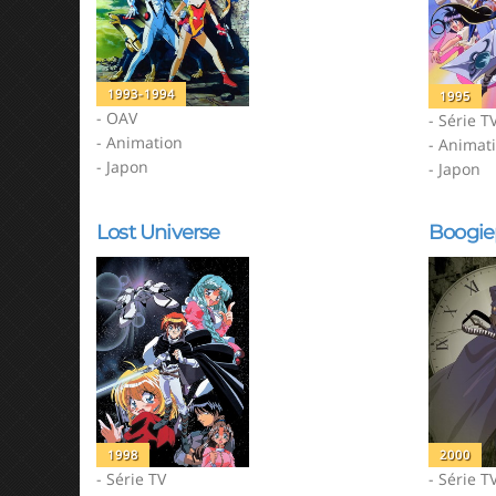
1993-1994
1995
- OAV
- Série T
- Animation
- Animat
- Japon
- Japon
Lost Universe
Boogi
1998
2000
- Série TV
- Série T