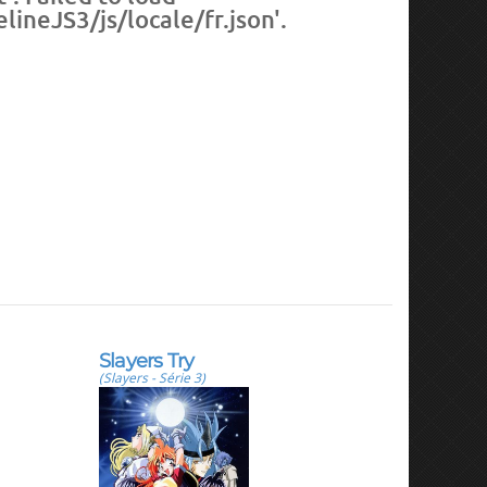
neJS3/js/locale/fr.json'.
Slayers Try
(Slayers - Série 3)