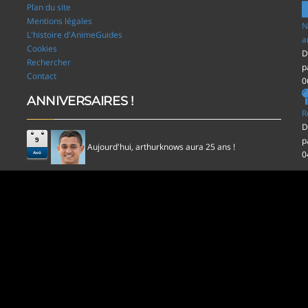
Plan du site
Mentions légales
N
L'histoire d'AnimeGuides
a
Cookies
D
Rechercher
p
Contact
0
ANNIVERSAIRES !
R
D
p
9
Aujourd'hui,
aura 25 ans !
arthurknows
0
Aoû