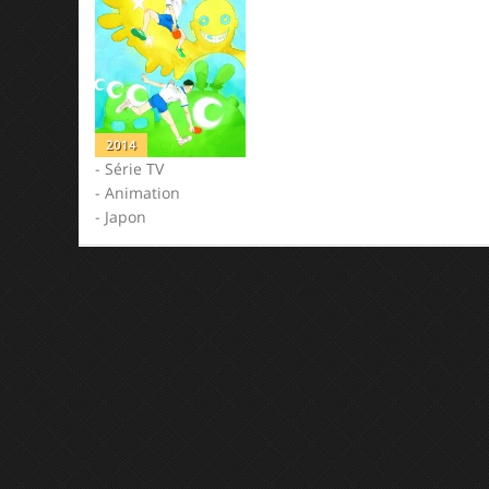
2014
- Série TV
- Animation
- Japon