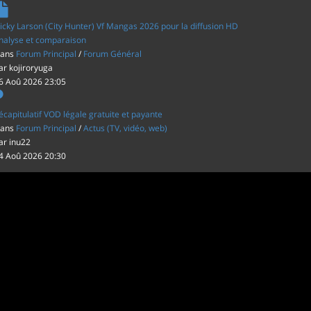
icky Larson (City Hunter) Vf Mangas 2026 pour la diffusion HD
nalyse et comparaison
ans
Forum Principal
/
Forum Général
ar
kojiroryuga
6 Aoû 2026 23:05
écapitulatif VOD légale gratuite et payante
ans
Forum Principal
/
Actus (TV, vidéo, web)
ar
inu22
4 Aoû 2026 20:30