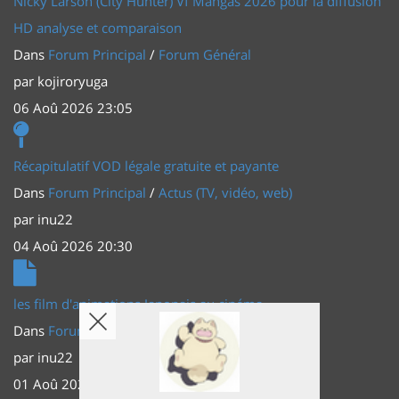
Nicky Larson (City Hunter) Vf Mangas 2026 pour la diffusion
HD analyse et comparaison
Dans
Forum Principal
/
Forum Général
par
kojiroryuga
06 Aoû 2026 23:05
Récapitulatif VOD légale gratuite et payante
Dans
Forum Principal
/
Actus (TV, vidéo, web)
par
inu22
04 Aoû 2026 20:30
les film d'animations Japonais au cinéma
Dans
Forum Principal
/
Actus (TV, vidéo, web)
par
inu22
01 Aoû 2026 20:56