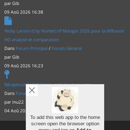
par
Gib
09 Aoû 2026 16:38
Nicky Larson (City Hunter) Vf Mangas 2026 pour la diffusion
HD analyse et comparaison
Dans
Forum Principal
/
Forum Général
par
Gib
09 Aoû 2026 16:23
Récapitulatif VOD légale gratuite et payante
Dans
Forum Principal
/
Actus (TV, vidéo, web)
par
inu22
04 Aoû 2026 20:30
To add this web app to the home
screen open the browser option
Facebook