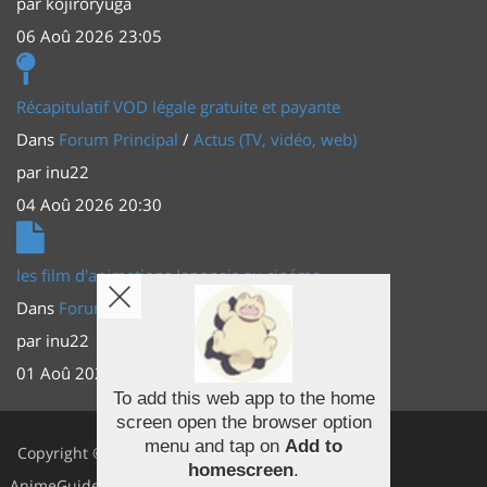
par
kojiroryuga
06 Aoû 2026 23:05
Récapitulatif VOD légale gratuite et payante
Dans
Forum Principal
/
Actus (TV, vidéo, web)
par
inu22
04 Aoû 2026 20:30
les film d'animations Japonais au cinéma
Dans
Forum Principal
/
Actus (TV, vidéo, web)
par
inu22
01 Aoû 2026 20:56
To add this web app to the home
screen open the browser option
Facebook
menu and tap on
Add to
Copyright ©
homescreen
.
Youtube
AnimeGuides