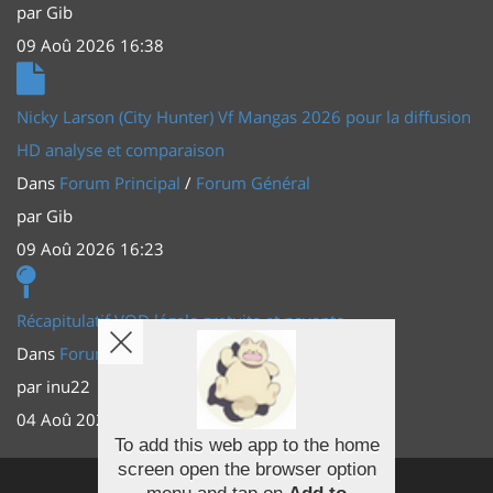
par
Gib
09 Aoû 2026 16:38
Nicky Larson (City Hunter) Vf Mangas 2026 pour la diffusion
HD analyse et comparaison
Dans
Forum Principal
/
Forum Général
par
Gib
09 Aoû 2026 16:23
Récapitulatif VOD légale gratuite et payante
Dans
Forum Principal
/
Actus (TV, vidéo, web)
par
inu22
04 Aoû 2026 20:30
To add this web app to the home
screen open the browser option
Facebook