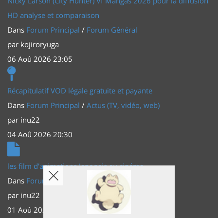
Nicky Larson (City Hunter) Vf Mangas 2026 pour la diffusion
HD analyse et comparaison
Dans
Forum Principal
/
Forum Général
par
kojiroryuga
06 Aoû 2026 23:05
Récapitulatif VOD légale gratuite et payante
Dans
Forum Principal
/
Actus (TV, vidéo, web)
par
inu22
04 Aoû 2026 20:30
les film d'animations Japonais au cinéma
Dans
Forum Principal
/
Actus (TV, vidéo, web)
par
inu22
01 Aoû 2026 20:56