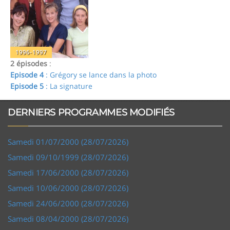
1996-1997
2 épisodes
:
Episode 4
: Grégory se lance dans la photo
Episode 5
: La signature
DERNIERS PROGRAMMES MODIFIÉS
Samedi 01/07/2000 (28/07/2026)
Samedi 09/10/1999 (28/07/2026)
Samedi 17/06/2000 (28/07/2026)
Samedi 10/06/2000 (28/07/2026)
Samedi 24/06/2000 (28/07/2026)
Samedi 08/04/2000 (28/07/2026)