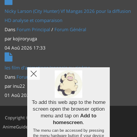
Nicky Larson (City Hunter) Vf Mangas 2026 pour la diffusion
HD analyse et comparaison
Dans
Forum Principal
/
Forum Général
par
kojiroryuga
04 Aoû 2026 17:33
les film d'animations Japonais au cinéma
Dans
Forum Principal
/
Actus (TV, vidéo, web)
par
inu22
01 Aoû 2026 20:56
To add this web app to the home
screen open the browser option
Facebook
menu and tap on
Add to
Copyright ©
homescreen
.
Youtube
AnimeGuides
The menu can be accessed by pressing
Twitter
the menu hardware button if your device