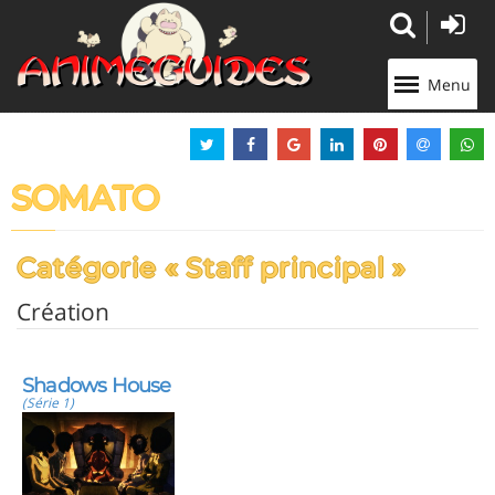
Panneau de gestion des cookies
Menu
SOMATO
Catégorie « Staff principal »
Création
Shadows House
(Série 1)