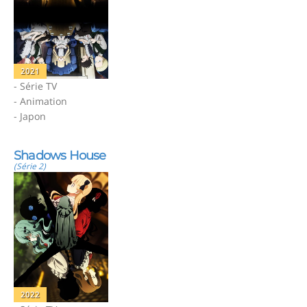
2021
- Série TV
- Animation
- Japon
Shadows House
(Série 2)
2022