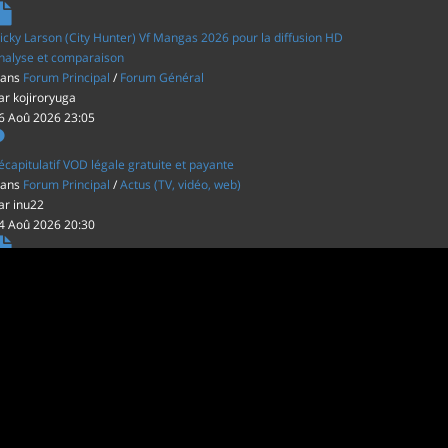
icky Larson (City Hunter) Vf Mangas 2026 pour la diffusion HD
nalyse et comparaison
ans
Forum Principal
/
Forum Général
ar
kojiroryuga
6 Aoû 2026 23:05
écapitulatif VOD légale gratuite et payante
ans
Forum Principal
/
Actus (TV, vidéo, web)
ar
inu22
4 Aoû 2026 20:30
es film d'animations Japonais au cinéma
ans
Forum Principal
/
Actus (TV, vidéo, web)
ar
inu22
1 Aoû 2026 20:56