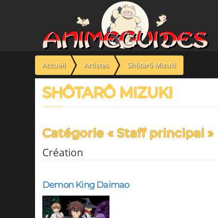
Panneau de gestion des cookies
Accueil
Artistes
Shôtarô Mizuki
SHÔTARÔ MIZUKI
Catégorie « Staff principal »
Création
Demon King Daimao