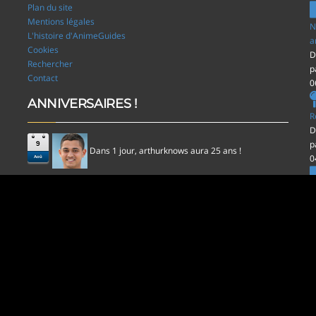
Plan du site
Mentions légales
N
L'histoire d'AnimeGuides
a
Cookies
D
Rechercher
p
Contact
0
ANNIVERSAIRES !
R
D
p
9
Dans 1 jour,
aura 25 ans !
arthurknows
0
Aoû
l
D
p
0