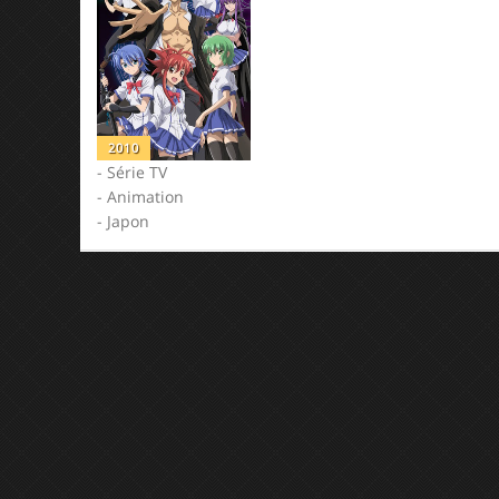
2010
- Série TV
- Animation
- Japon