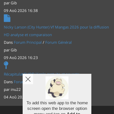
par
Gib
09 Aoû 2026 16:38
Nicky Larson (City Hunter) Vf Mangas 2026 pour la diffusion
HD analyse et comparaison
Dans
Forum Principal
/
Forum Général
par
Gib
09 Aoû 2026 16:23
Récapitulatif VOD légale gratuite et payante
Dans
Forum Principal
/
Actus (TV, vidéo, web)
par
inu22
04 Aoû 2026 20:30
To add this web app to the home
screen open the browser option
Facebook