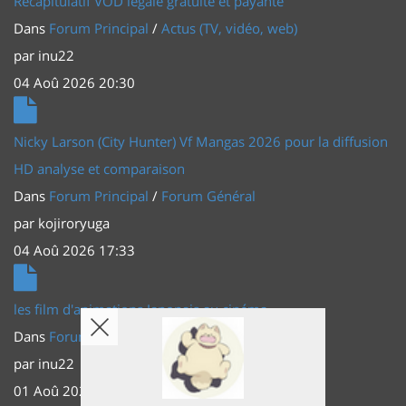
Récapitulatif VOD légale gratuite et payante
Dans
Forum Principal
/
Actus (TV, vidéo, web)
par
inu22
04 Aoû 2026 20:30
Nicky Larson (City Hunter) Vf Mangas 2026 pour la diffusion
HD analyse et comparaison
Dans
Forum Principal
/
Forum Général
par
kojiroryuga
04 Aoû 2026 17:33
les film d'animations Japonais au cinéma
Dans
Forum Principal
/
Actus (TV, vidéo, web)
par
inu22
01 Aoû 2026 20:56