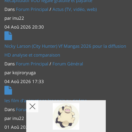
Récapitulatif VOD légale gratuite et payante
Dans
Forum Principal
/
Actus (TV, vidéo, web)
par
inu22
04 Aoû 2026 20:30
Nicky Larson (City Hunter) Vf Mangas 2026 pour la diffusion
HD analyse et comparaison
Dans
Forum Principal
/
Forum Général
par
kojiroryuga
04 Aoû 2026 17:33
les film d'animations Japonais au cinéma
Dans
Forum Principal
/
Actus (TV, vidéo, web)
par
inu22
01 Aoû 2026 20:56