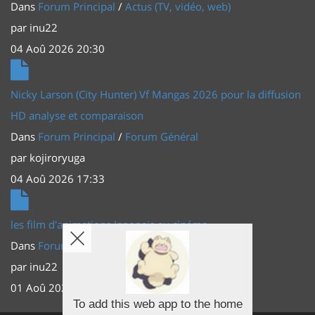
Dans
Forum Principal
/
Actus (TV, vidéo, web)
par
inu22
04 Aoû 2026 20:30
Nicky Larson (City Hunter) Vf Mangas 2026 pour la diffusion
HD analyse et comparaison
Dans
Forum Principal
/
Forum Général
par
kojiroryuga
04 Aoû 2026 17:33
les film d'animations Japonais au cinéma
Dans
Forum Principal
/
Actus (TV, vidéo, web)
par
inu22
01 Aoû 2026 20:56
To add this web app to the home