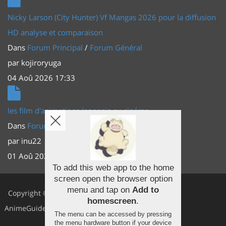
Nicky Larson (City Hunter) Vf Mangas 2026 pour la diffusion
HD analyse et comparaison
Dans
Forum Principal
/
Forum Général
par
kojiroryuga
04 Aoû 2026 17:33
les film d'animations Japonais au cinéma
Dans
Forum Principal
/
Actus (TV, vidéo, web)
par
inu22
01 Aoû 2026 20:56
To add this web app to the home
screen open the browser option
Facebook
menu and tap on
Add to
Copyright ©
homescreen
.
Youtube
AnimeGuides
The menu can be accessed by pressing
Twitter
the menu hardware button if your device