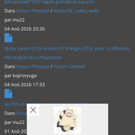
Récapitulatif VOD légale gratuite et payante
Dans
Forum Principal
/
Actus (TV, vidéo, web)
par
inu22
04 Aoû 2026 20:30
Nicky Larson (City Hunter) Vf Mangas 2026 pour la diffusion
HD analyse et comparaison
Dans
Forum Principal
/
Forum Général
par
kojiroryuga
04 Aoû 2026 17:33
les film d'animations Japonais au cinéma
Dans
Forum Principal
/
Actus (TV, vidéo, web)
par
inu22
01 Aoû 2026 20:56