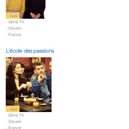
1996
- Série TV
- Sitcom
- France
L'école des passions
1996
- Série TV
- Sitcom
- France