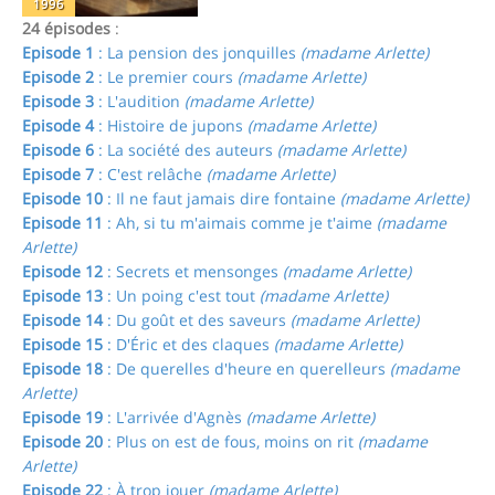
1996
24 épisodes
:
Episode 1
: La pension des jonquilles
(madame Arlette)
Episode 2
: Le premier cours
(madame Arlette)
Episode 3
: L'audition
(madame Arlette)
Episode 4
: Histoire de jupons
(madame Arlette)
Episode 6
: La société des auteurs
(madame Arlette)
Episode 7
: C'est relâche
(madame Arlette)
Episode 10
: Il ne faut jamais dire fontaine
(madame Arlette)
Episode 11
: Ah, si tu m'aimais comme je t'aime
(madame
Arlette)
Episode 12
: Secrets et mensonges
(madame Arlette)
Episode 13
: Un poing c'est tout
(madame Arlette)
Episode 14
: Du goût et des saveurs
(madame Arlette)
Episode 15
: D'Éric et des claques
(madame Arlette)
Episode 18
: De querelles d'heure en querelleurs
(madame
Arlette)
Episode 19
: L'arrivée d'Agnès
(madame Arlette)
Episode 20
: Plus on est de fous, moins on rit
(madame
Arlette)
Episode 22
: À trop jouer
(madame Arlette)