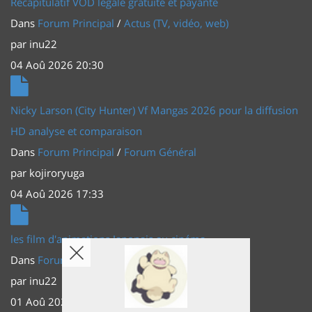
Récapitulatif VOD légale gratuite et payante
Dans
Forum Principal
/
Actus (TV, vidéo, web)
par
inu22
04 Aoû 2026 20:30
Nicky Larson (City Hunter) Vf Mangas 2026 pour la diffusion
HD analyse et comparaison
Dans
Forum Principal
/
Forum Général
par
kojiroryuga
04 Aoû 2026 17:33
les film d'animations Japonais au cinéma
Dans
Forum Principal
/
Actus (TV, vidéo, web)
par
inu22
01 Aoû 2026 20:56