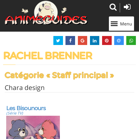
Panneau de gestion des cookies
Menu
RACHEL BRENNER
Catégorie « Staff principal »
Chara design
Les Bisounours
(Série TV)