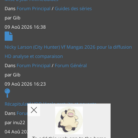
Dans
Forum Principal
/
Guides des séries
par
Gib
09 Aoû 2026 16:38
Nicky Larson (City Hunter) Vf Mangas 2026 pour la diffusion
HD analyse et comparaison
Dans
Forum Principal
/
Forum Général
par
Gib
09 Aoû 2026 16:23
Récapitulatif VOD légale gratuite et payante
Dans
Forum Principal
/
Actus (TV, vidéo, web)
par
inu22
04 Aoû 2026 20:30