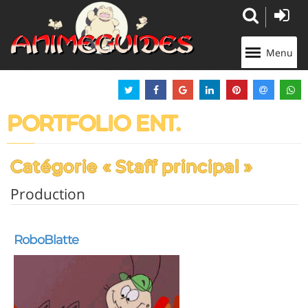
Panneau de gestion des cookies
Menu
PORTFOLIO ENT.
Catégorie « Staff principal »
Production
RoboBlatte