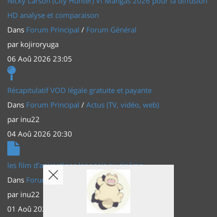
Nicky Larson (City Hunter) Vf Mangas 2026 pour la diffusion
HD analyse et comparaison
Dans
Forum Principal
/
Forum Général
par
kojiroryuga
06 Aoû 2026 23:05
Récapitulatif VOD légale gratuite et payante
Dans
Forum Principal
/
Actus (TV, vidéo, web)
par
inu22
04 Aoû 2026 20:30
les film d'animations Japonais au cinéma
Dans
Forum Principal
/
Actus (TV, vidéo, web)
par
inu22
01 Aoû 2026 20:56