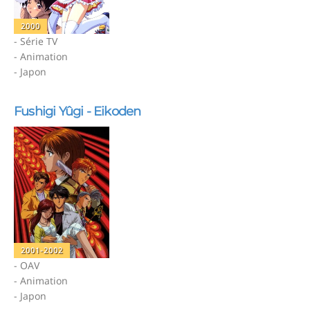
2000
- Série TV
- Animation
- Japon
Fushigi Yûgi - Eikoden
2001-2002
- OAV
- Animation
- Japon