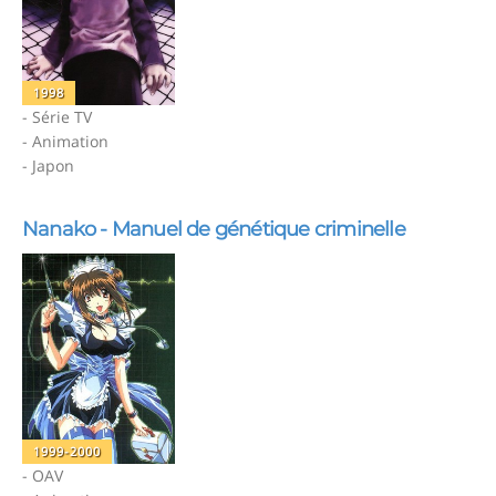
1998
- Série TV
- Animation
- Japon
Nanako - Manuel de génétique criminelle
1999-2000
- OAV