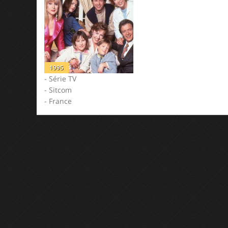
1995
- Série TV
- Sitcom
- France