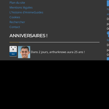
Plan du site
Mentions légales
N
L'histoire d'AnimeGuides
a
Cookies
D
Rechercher
p
Contact
0
ANNIVERSAIRES !
R
D
p
9
Dans 2 jours,
aura 25 ans !
arthurknows
0
Aoû
l
D
p
0