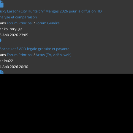
icky Larson (City Hunter) Vf Mangas 2026 pour la diffusion HD
nalyse et comparaison
ans
Forum Principal
/
Forum Général
ar
kojiroryuga
6 Aoû 2026 23:05
écapitulatif VOD légale gratuite et payante
ans
Forum Principal
/
Actus (TV, vidéo, web)
ar
inu22
4 Aoû 2026 20:30
es film d'animations Japonais au cinéma
ans
Forum Principal
/
Actus (TV, vidéo, web)
ar
inu22
1 Aoû 2026 20:56