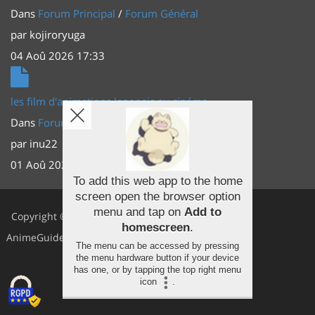
Dans
Forum Principal
/
Forum Général
par
kojiroryuga
04 Aoû 2026 17:33
les film d'animations Japonais au cinéma
Dans
Forum Principal
/
Actus (TV, vidéo, web)
par
inu22
01 Aoû 2026 20:56
To add this web app to the home
screen open the browser option
Facebook
menu and tap on
Add to
Copyright ©
homescreen
.
Youtube
AnimeGuides
The menu can be accessed by pressing
Twitter
the menu hardware button if your device
has one, or by tapping the top right menu
icon
.
Instagram