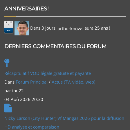
ANNIVERSAIRES !
9
Dans 3 jours,
aura 25 ans !
arthurknows
Aoû
DERNIERS COMMENTAIRES DU FORUM
Récapitulatif VOD légale gratuite et payante
Dans
Forum Principal
/
Actus (TV, vidéo, web)
par
inu22
04 Aoû 2026 20:30
Nicky Larson (City Hunter) Vf Mangas 2026 pour la diffusion
HD analyse et comparaison