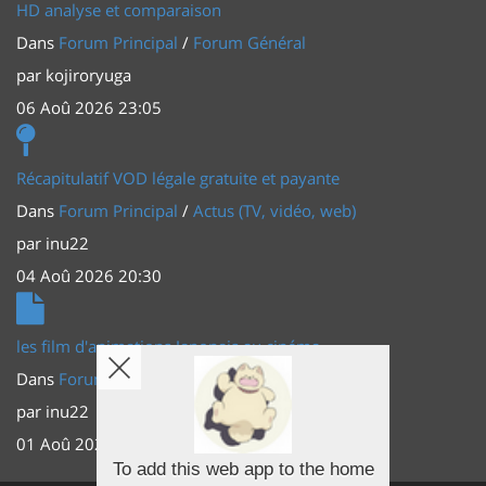
HD analyse et comparaison
Dans
Forum Principal
/
Forum Général
par
kojiroryuga
06 Aoû 2026 23:05
Récapitulatif VOD légale gratuite et payante
Dans
Forum Principal
/
Actus (TV, vidéo, web)
par
inu22
04 Aoû 2026 20:30
les film d'animations Japonais au cinéma
Dans
Forum Principal
/
Actus (TV, vidéo, web)
par
inu22
01 Aoû 2026 20:56
To add this web app to the home