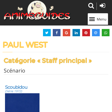
Panneau de gestion des cookies
Menu
PAUL WEST
Catégorie « Staff principal »
Scénario
Scoubidou
(Série 1972)