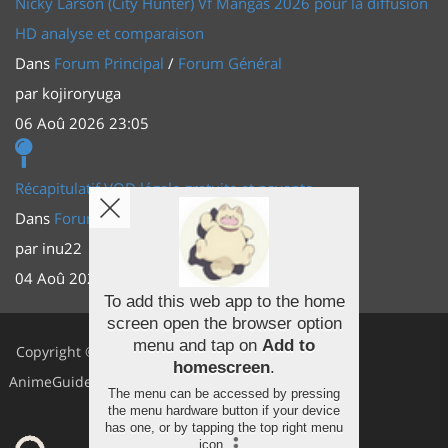
Nicky Larson (City Hunter) Vf Mangas 2026 pour la diffusion
HD analyse et comparaison
Dans
Forum Principal
/
Forum Général
par
kojiroryuga
06 Aoû 2026 23:05
Récapitulatif VOD légale gratuite et payante
Dans
Forum Principal
/
Actus (TV, vidéo, web)
par
inu22
04 Aoû 2026 20:30
To add this web app to the home
screen open the browser option
Facebook
menu and tap on
Add to
Copyright ©
homescreen
.
Youtube
AnimeGuides
The menu can be accessed by pressing
Twitter
the menu hardware button if your device
has one, or by tapping the top right menu
icon
.